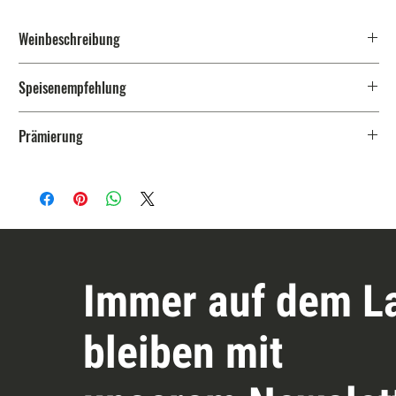
Weinbeschreibung
Die weltweit angebaute Sorte trat ihren Siegeszug von
Speisenempfehlung
Bordeaux aus an, wo sie Basis vieler der berühmtesten
Rotweine der Welt ist. In Österreich – wo die Rebsorte Mitte
Dieser Wein begleitet Wildschinken oder Pasteten mit
des 19. Jahrhunderts von Robert Schlumberger in Bad
Prämierung
Preiselbeeren, aber auch Pizza und Pasta mit
Vöslau eingeführt wurde – fühlt sie sich aufgrund des
Tomatensaucen hervorragend.
Klimwandels immer wohler,
AWC-Bronze 2026
Kräftiges Granatrot; Duft nach roten Früchten wie
Erdbeeren, Himbeeren, aber auch Heidelbeeren.
Cremig-weiches Mundgefühl, etwas Nougat und schwarzer
Pfeffer ergänzen die fruchtigen Aromen. Lang mit
Anklängen an Mon Chéri im Ausklang.
Immer auf dem L
bleiben mit