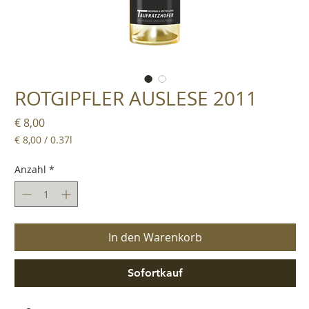
ROTGIPFLER AUSLESE 2011
Preis
€ 8,00
€ 8,00
/
0.37l
€ 8,00
pro
Anzahl
*
0.37
Liter
In den Warenkorb
Sofortkauf