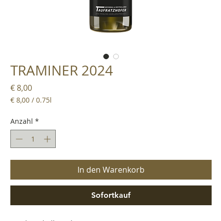
TRAMINER 2024
Preis
€ 8,00
€ 8,00
/
0.75l
€ 8,00
pro
Anzahl
*
0.75
Liter
In den Warenkorb
Sofortkauf